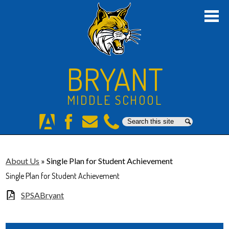
Skip
to
main
content
Home
About Us
BRYANT
Academics
MIDDLE SCHOOL
Students
Search
Search
Parents
Aeries
Facebook
E-
Phone
Mail
Staff
About Us
»
Single Plan for Student Achievement
Athletics
Single Plan for Student Achievement
Counseling
SPSABryant
8th Grade Promotion