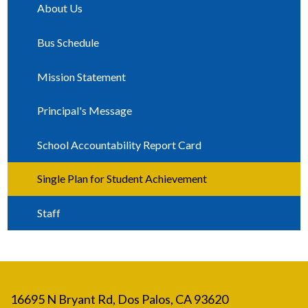
About Us
Bus Schedule
Mission Statement
Principal's Message
School Accountability Report Card
Single Plan for Student Achievement
Staff
16695 N Bryant Rd, Dos Palos, CA 93620